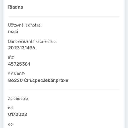
Riadna
Účtovná jednotka:
malá
Daňové identifikačné číslo:
2023121496
IČO:
45725381
SK NACE:
86220 Čin.špec.lekár.praxe
Za obdobie
od:
01/2022
do: