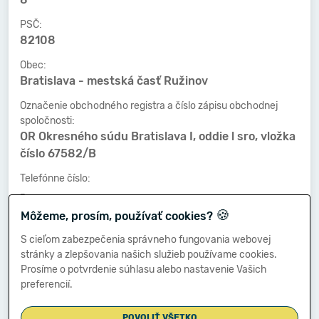
PSČ:
82108
Obec:
Bratislava - mestská časť Ružinov
Označenie obchodného registra a číslo zápisu obchodnej
spoločnosti:
OR Okresného súdu Bratislava I, oddie l sro, vložka
číslo 67582/B
Telefónne číslo:
-
🍪
Môžeme, prosím, používať cookies?
Faxové číslo:
-
S cieľom zabezpečenia správneho fungovania webovej
stránky a zlepšovania našich služieb používame cookies.
E-mailová adresa:
Prosíme o potvrdenie súhlasu alebo nastavenie Vašich
-
preferencií.
POVOLIŤ VŠETKO