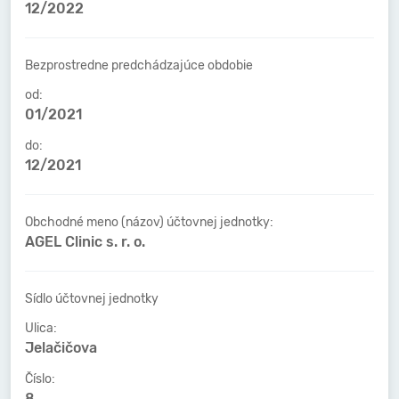
12/2022
Bezprostredne predchádzajúce obdobie
od:
01/2021
do:
12/2021
Obchodné meno (názov) účtovnej jednotky:
AGEL Clinic s. r. o.
Sídlo účtovnej jednotky
Ulica:
Jelačičova
Číslo:
8