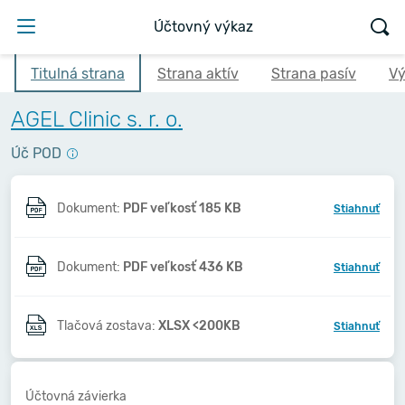
Účtovný výkaz
Titulná strana
Strana aktív
Strana pasív
Vý
AGEL Clinic s. r. o.
Úč POD
Dokument:
PDF veľkosť 185 KB
Stiahnuť
Dokument:
PDF veľkosť 436 KB
Stiahnuť
Tlačová zostava:
XLSX <200KB
Stiahnuť
Účtovná závierka