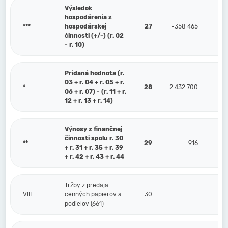
Výsledok
hospodárenia z
***
hospodárskej
27
-358 465
činnosti (+/-) (r. 02
- r. 10)
Pridaná hodnota (r.
03 + r. 04 + r. 05 + r.
*
28
2 432 700
06 + r. 07) - (r. 11 + r.
12 + r. 13 + r. 14)
Výnosy z finančnej
činnosti spolu r. 30
**
29
916
+ r. 31 + r. 35 + r. 39
+ r. 42 + r. 43 + r. 44
Tržby z predaja
VIII.
cenných papierov a
30
podielov (661)