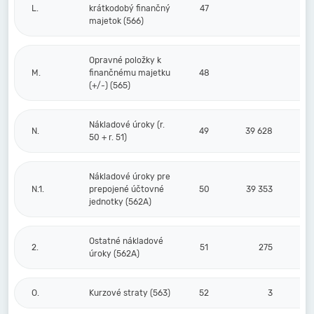
L.
krátkodobý finančný
47
majetok (566)
Opravné položky k
M.
finančnému majetku
48
(+/-) (565)
Nákladové úroky (r.
N.
49
39 628
50 + r. 51)
Nákladové úroky pre
N.1.
prepojené účtovné
50
39 353
jednotky (562A)
Ostatné nákladové
2.
51
275
úroky (562A)
O.
Kurzové straty (563)
52
3