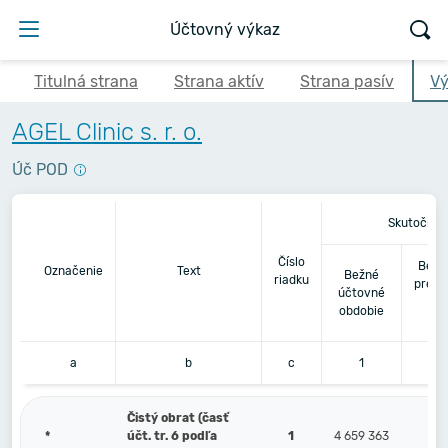
Účtovný výkaz
Titulná strana
Strana aktív
Strana pasív
Vý
AGEL Clinic s. r. o.
Úč POD
Skutočnos
Číslo
Bezp
Označenie
Text
Bežné
riadku
predc
účtovné
ú
obdobie
o
a
b
c
1
Čistý obrat (časť
*
účt. tr. 6 podľa
1
4 659 363