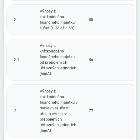
Výnosy z
krátkodobého
X.
35
finančného majetku
súčet (r. 36 až r. 38)
Výnosy z
krátkodobého
finančného majetku
X.1.
36
od prepojených
účtovných jednotiek
(666A)
Výnosy z
krátkodobého
finančného majetku v
podielovej účasti
2.
37
okrem výnosov
prepojených
účtovných jednotiek
(666A)