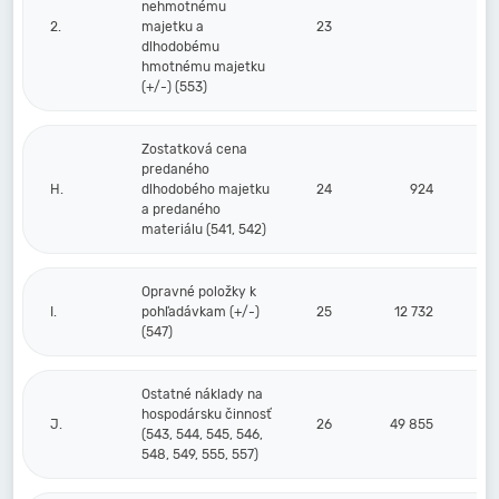
nehmotnému
2.
majetku a
23
dlhodobému
hmotnému majetku
(+/-) (553)
Zostatková cena
predaného
H.
dlhodobého majetku
24
924
a predaného
materiálu (541, 542)
Opravné položky k
I.
pohľadávkam (+/-)
25
12 732
(547)
Ostatné náklady na
hospodársku činnosť
J.
26
49 855
(543, 544, 545, 546,
548, 549, 555, 557)