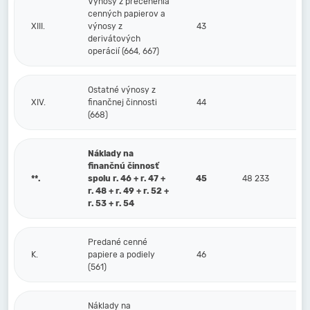
Výnosy z precenenia
cenných papierov a
XIII.
výnosy z
43
derivátových
operácií (664, 667)
Ostatné výnosy z
XIV.
finančnej činnosti
44
(668)
Náklady na
finančnú činnosť
**.
spolu r. 46 + r. 47 +
45
48 233
r. 48 + r. 49 + r. 52 +
r. 53 + r. 54
Predané cenné
K.
papiere a podiely
46
(561)
Náklady na