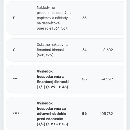
Náklady na
precenenie cenných
P.
papierov a náklady
53
na derivátové
operácie (564, 567)
Ostatné náklady na
Q.
finančnú činnosť
54
8 602
(568, 569)
Výsledok
hospodárenia z
***
55
-47 317
finančnej činnosti
(+/-) (r. 29 - r. 45)
Výsledok
hospodárenia za
****
účtovné obdobie
56
-405 782
pred zdanením
(+/-) (r. 27 + r. 55)