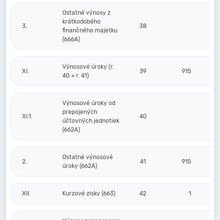
Ostatné výnosy z
krátkodobého
3.
38
finančného majetku
(666A)
Výnosové úroky (r.
XI.
39
915
40 + r. 41)
Výnosové úroky od
prepojených
XI.1.
40
účtovných jednotiek
(662A)
Ostatné výnosové
2.
41
915
úroky (662A)
XII.
Kurzové zisky (663)
42
1