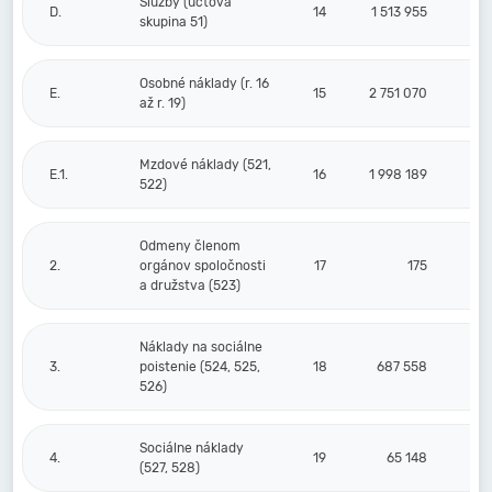
Služby (účtová
D.
14
1 513 955
skupina 51)
Osobné náklady (r. 16
E.
15
2 751 070
až r. 19)
Mzdové náklady (521,
E.1.
16
1 998 189
522)
Odmeny členom
2.
orgánov spoločnosti
17
175
a družstva (523)
Náklady na sociálne
3.
poistenie (524, 525,
18
687 558
526)
Sociálne náklady
4.
19
65 148
(527, 528)