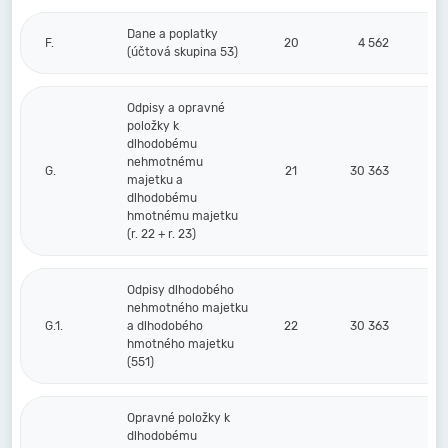
Dane a poplatky
F.
20
4 562
(účtová skupina 53)
Odpisy a opravné
položky k
dlhodobému
nehmotnému
G.
21
30 363
majetku a
dlhodobému
hmotnému majetku
(r. 22 + r. 23)
Odpisy dlhodobého
nehmotného majetku
G.1.
a dlhodobého
22
30 363
hmotného majetku
(551)
Opravné položky k
dlhodobému