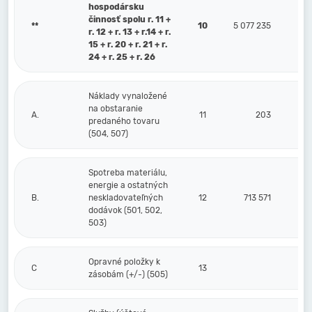
hospodársku
činnosť spolu r. 11 +
**
10
5 077 235
r. 12 + r. 13 + r.14 + r.
15 + r. 20 + r. 21 + r.
24 + r. 25 + r. 26
Náklady vynaložené
na obstaranie
A.
11
203
predaného tovaru
(504, 507)
Spotreba materiálu,
energie a ostatných
B.
neskladovateľných
12
713 571
dodávok (501, 502,
503)
Opravné položky k
C
13
zásobám (+/-) (505)