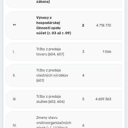
zákona)
Výnosy z
hospodárskej
**
2
4 718 770
činnosti spolu
súčet (r. 03 až r. 09)
Tržby z predaja
I.
3
1 066
tovaru (604, 607)
Tržby z predaja
II.
vlastných výrobkov
4
(601)
Tržby z predaja
III.
5
4 659 363
služieb (602, 606)
Zmeny stavu
vnútroorganizačných
IV.
6