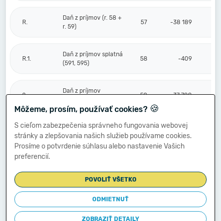
Daň z príjmov (r. 58 +
R.
57
-38 189
r. 59)
Daň z príjmov splatná
R.1.
58
-409
(591, 595)
Daň z príjmov
2.
59
-37 780
odložená (+/-) (592)
🍪
Môžeme, prosím, používať cookies?
S cieľom zabezpečenia správneho fungovania webovej
Prevod podielov na
stránky a zlepšovania našich služieb používame cookies.
výsledku
S.
hospodárenia
60
Prosíme o potvrdenie súhlasu alebo nastavenie Vašich
spoločníkom (+/-
preferencií.
596)
POVOLIŤ VŠETKO
Výsledok
hospodárenia za
ODMIETNUŤ
****
účtovné obdobie po
61
-367 593
zdanení (+/-) (r. 56
ZOBRAZIŤ DETAILY