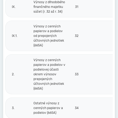
Výnosy z dlhodobého
IX.
finančného majetku
31
súčet (r. 32 až r. 34)
Výnosy z cenných
papierov a podielov
IX.1.
od prepojených
32
účtovných jednotiek
(665A)
Výnosy z cenných
papierov a podielov v
podielovej účasti
2.
okrem výnosov
33
prepojených
účtovných jednotiek
(665A)
Ostatné výnosy z
3.
cenných papierov a
34
podielov (665A)