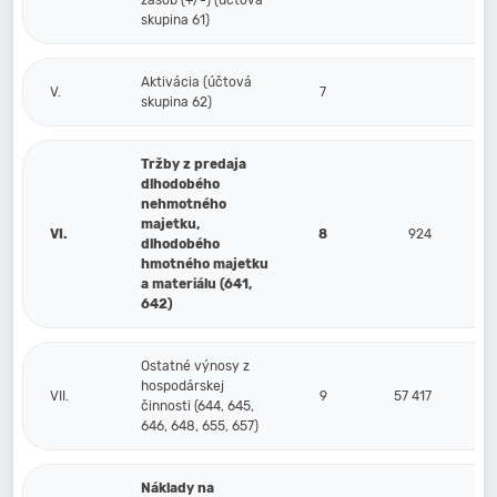
zásob (+/-) (účtová
skupina 61)
Aktivácia (účtová
V.
7
skupina 62)
Tržby z predaja
dlhodobého
nehmotného
majetku,
VI.
8
924
dlhodobého
hmotného majetku
a materiálu (641,
642)
Ostatné výnosy z
hospodárskej
VII.
9
57 417
činnosti (644, 645,
646, 648, 655, 657)
Náklady na