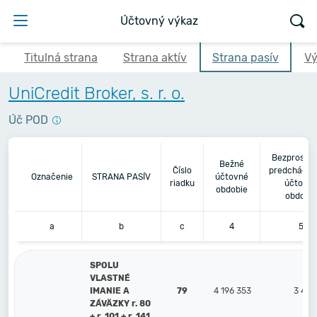
Účtovný výkaz
Titulná strana
Strana aktív
Strana pasív
Vý
UniCredit Broker, s. r. o.
Úč POD
Bezprostr
Bežné
Číslo
predchádza
Označenie
STRANA PASÍV
účtovné
riadku
účtovn
obdobie
obdobie
a
b
c
4
5
SPOLU
VLASTNÉ
IMANIE A
79
4 196 353
3 431
ZÁVÄZKY r. 80
+ r. 101 + r. 141