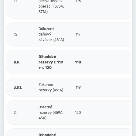
11.
derivátových
116
operácií (373A,
377A)
Odložený
12.
daňový
117
záväzok (481A)
Dlhodobé
B.II.
rezervy r. 119
118
+ r. 120
Zákonné
B.II.1.
119
rezervy (451A)
Ostatné
2.
rezervy (459A,
120
45X)
Dlhodobé