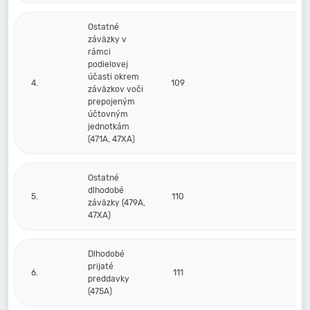
Ostatné
záväzky v
rámci
podielovej
účasti okrem
4.
109
záväzkov voči
prepojeným
účtovným
jednotkám
(471A, 47XA)
Ostatné
dlhodobé
5.
110
záväzky (479A,
47XA)
Dlhodobé
prijaté
6.
111
preddavky
(475A)