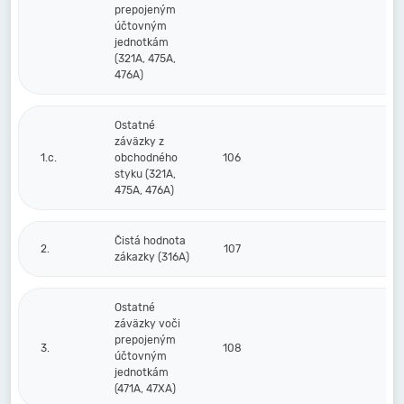
prepojeným
účtovným
jednotkám
(321A, 475A,
476A)
Ostatné
záväzky z
1.c.
obchodného
106
styku (321A,
475A, 476A)
Čistá hodnota
2.
107
zákazky (316A)
Ostatné
záväzky voči
prepojeným
3.
108
účtovným
jednotkám
(471A, 47XA)