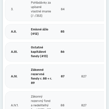
Pohľadávky za
upísané
3.
84
vlastné imanie
(/-/353)
Emisné ážio
A.II.
85
(412)
Ostatné
A.III.
kapitálové
86
fondy (413)
Zákonné
rezervné
A.IV.
87
827
fondy r. 88 + r.
89
Zákonný
rezervný fond
A.IV.1.
a nedeliteľný
88
827