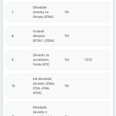
Dlhodobé
7.
zmenky na
112
úhradu (478A)
Vydané
8.
dlhopisy
113
(473A/-/255A)
Záväzky zo
9.
sociálneho
114
1 072
fondu (472)
Iné dlhodobé
záväzky (336A,
10.
115
372A, 474A,
47XA)
Dlhodobé
záväzky z