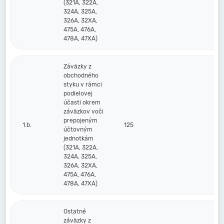
(321A, 322A,
324A, 325A,
326A, 32XA,
475A, 476A,
478A, 47XA)
Záväzky z
obchodného
styku v rámci
podielovej
účasti okrem
záväzkov voči
prepojeným
1.b.
125
účtovným
jednotkám
(321A, 322A,
324A, 325A,
326A, 32XA,
475A, 476A,
478A, 47XA)
Ostatné
záväzky z