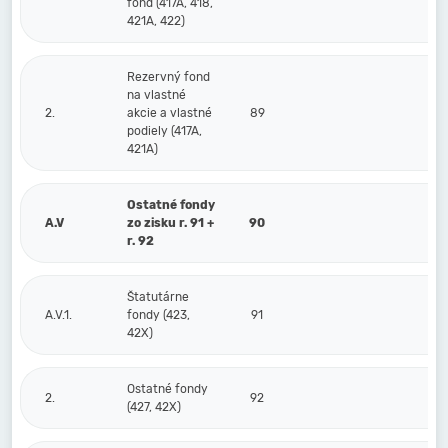
fond (417A, 418,
421A, 422)
Rezervný fond
na vlastné
2.
akcie a vlastné
89
podiely (417A,
421A)
Ostatné fondy
A.V
zo zisku r. 91 +
90
r. 92
Štatutárne
A.V.1.
fondy (423,
91
42X)
Ostatné fondy
2.
92
(427, 42X)