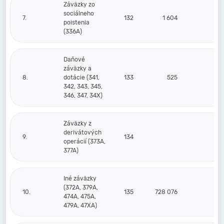
Záväzky zo
sociálneho
7.
132
1 604
1
poistenia
(336A)
Daňové
záväzky a
8.
dotácie (341,
133
525
342, 343, 345,
346, 347, 34X)
Záväzky z
derivátových
9.
134
operácií (373A,
377A)
Iné záväzky
(372A, 379A,
10.
135
728 076
474A, 475A,
479A, 47XA)