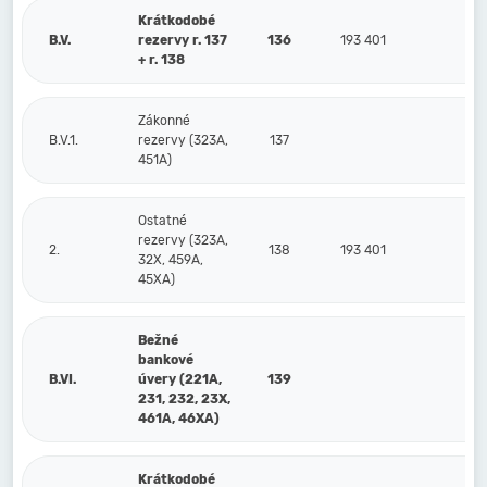
Krátkodobé
B.V.
rezervy r. 137
136
193 401
52
+ r. 138
Zákonné
B.V.1.
rezervy (323A,
137
451A)
Ostatné
rezervy (323A,
2.
138
193 401
52
32X, 459A,
45XA)
Bežné
bankové
B.VI.
úvery (221A,
139
231, 232, 23X,
461A, 46XA)
Krátkodobé