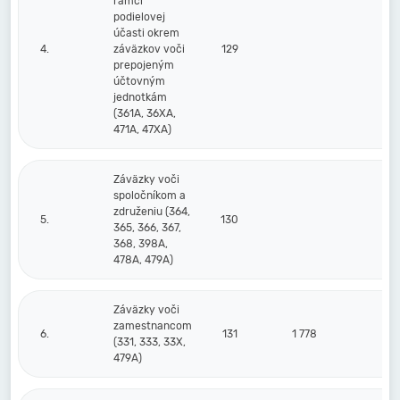
rámci
podielovej
účasti okrem
4.
záväzkov voči
129
prepojeným
účtovným
jednotkám
(361A, 36XA,
471A, 47XA)
Záväzky voči
spoločníkom a
združeniu (364,
5.
130
365, 366, 367,
368, 398A,
478A, 479A)
Záväzky voči
zamestnancom
6.
131
1 778
1
(331, 333, 33X,
479A)