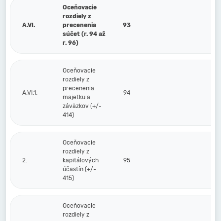
Oceňovacie
rozdiely z
A.VI.
precenenia
93
súčet (r. 94 až
r. 96)
Oceňovacie
rozdiely z
precenenia
A.VI.1.
94
majetku a
záväzkov (+/-
414)
Oceňovacie
rozdiely z
2.
kapitálových
95
účastín (+/-
415)
Oceňovacie
rozdiely z