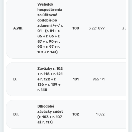
Výsledok
hospodárenia
za účtovné
obdobie po
zdanení /+-/ r.
A.VIII.
100
3 221 899
3 356
01 - (r. 81 + r.
85 + r. 86 + r.
87 + r. 90 + r.
93 + r. 97 + r.
101 + r. 141)
Záväzky r. 102
+ r. 118 + r. 121
B.
+ r. 122 + r.
101
965 171
65
136 + r. 139 +
r. 140
Dlhodobé
záväzky súčet
B.I.
102
1 072
(r. 103 + r. 107
až r. 117)