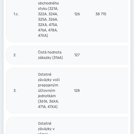
obchodného
styku (321A,
1.c.
322A, 324A,
126
38 715
5
325A, 326A,
32XA, 475A,
476A, 478A,
47XA)
Čistá hodnota
2.
127
zákazky (316A)
Ostatné
záväzky voči
prepojeným
3.
účtovným
128
jednotkám
(361A, 36XA,
471A, 47XA)
Ostatné
záväzky v