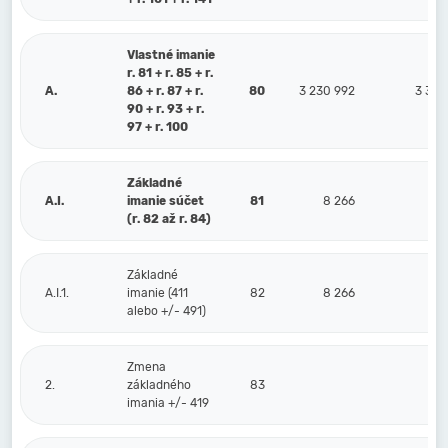
Vlastné imanie
r. 81 + r. 85 + r.
A.
86 + r. 87 + r.
80
3 230 992
3 366
90 + r. 93 + r.
97 + r. 100
Základné
A.I.
imanie súčet
81
8 266
8
(r. 82 až r. 84)
Základné
A.I.1.
imanie (411
82
8 266
8
alebo +/- 491)
Zmena
2.
základného
83
imania +/- 419