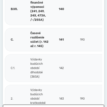
finančné
výpomoci
B.VII.
140
(241, 249,
24X, 473A,
/-/255A)
Časové
rozlíšenie
C.
141
190
súčet (r. 142
až r. 145)
Výdavky
budúcich
C.1.
období
142
dlhodobé
(383A)
Výdavky
budúcich
2.
období
143
190
kratkodobé