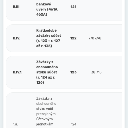
bankové
B.III
121
úvery (461A,
46XA)
Krátkodobé
záväzky súčet
B.IV.
122
770 698
11
(r. 123 + r. 127
až r. 135)
Záväzky z
obchodného
B.IV.1.
styku súčet
123
38 715
8
(r. 124 až r.
126)
Záväzky z
obchodného
styku voči
prepojeným
účtovným
1.a.
jednotkám
124
3