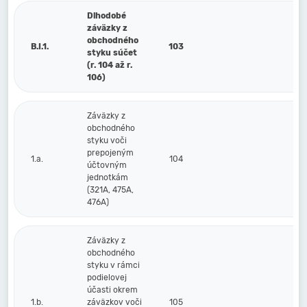
Dlhodobé
záväzky z
obchodného
B.I.1.
103
styku súčet
(r. 104 až r.
106)
Záväzky z
obchodného
styku voči
prepojeným
1.a.
104
účtovným
jednotkám
(321A, 475A,
476A)
Záväzky z
obchodného
styku v rámci
podielovej
účasti okrem
1.b.
záväzkov voči
105