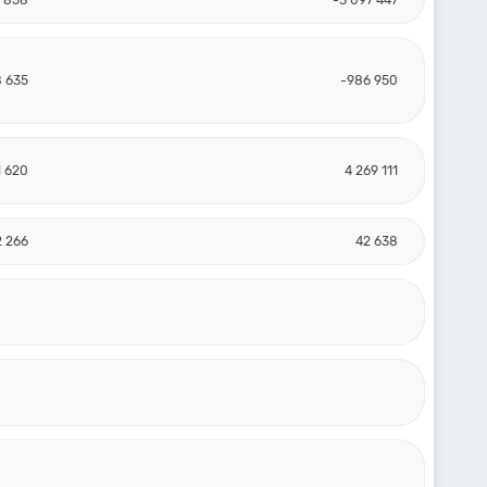
0 858
-3 097 447
 635
-986 950
1 620
4 269 111
2 266
42 638