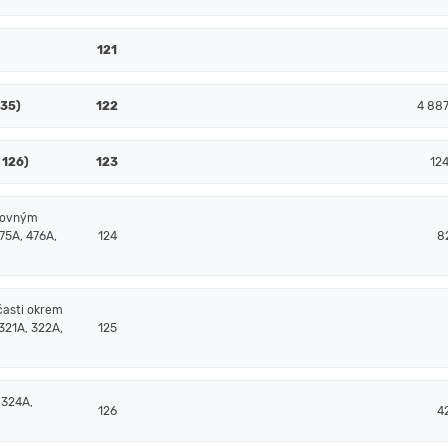
121
135)
122
4 88
 126)
123
12
čtovným
75A, 476A,
124
8
časti okrem
321A, 322A,
125
 324A,
126
4