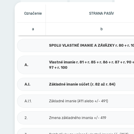
Označenie
STRANA PASÍV
a
b
SPOLU VLASTNÉ IMANIE A ZÁVÄZKY r. 80 + r. 101
Vlastné imanie r. 81 + r. 85 + r. 86 + r. 87 + r. 90 +
A.
97 + r. 100
A.I.
Základné imanie súčet (r. 82 až r. 84)
A.I.1.
Základné imanie (411 alebo +/- 491)
2.
Zmena základného imania +/- 419