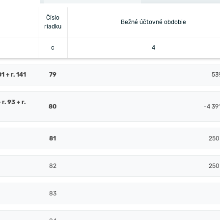
Číslo
Bežné účtovné obdobie
riadku
c
4
 + r. 141
79
53
 r. 93 + r.
80
-4 39
81
250
82
250
83