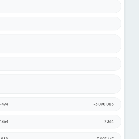
3 494
-3 090 083
7 364
7 364