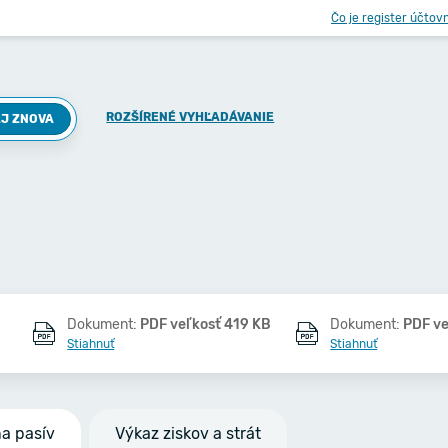
Čo je register účtov
ROZŠÍRENÉ VYHĽADÁVANIE
J ZNOVA
Dokument:
PDF veľkosť 419 KB
Dokument:
PDF ve
Stiahnuť
Stiahnuť
na pasív
Výkaz ziskov a strát