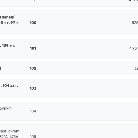
99
-4 12
 zdanení
93 + r. 97 +
100
-528
. 139 + r.
101
4 93
)
102
3
 104 až r.
103
čtovným
104
časti okrem
321A, 475A,
105