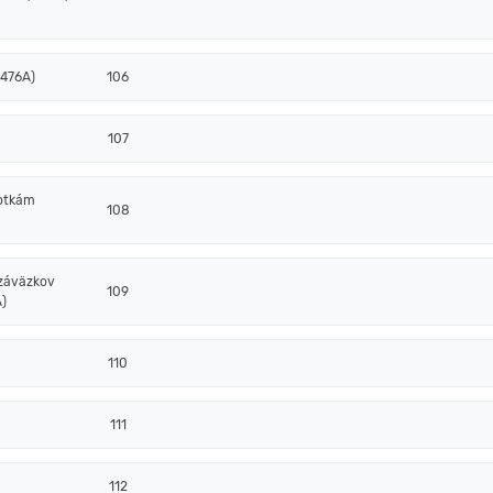
 476A)
106
107
notkám
108
 záväzkov
109
)
110
111
112