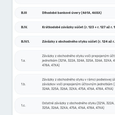
B.III
Dlhodobé bankové úvery (461A, 46XA)
B.IV.
Krátkodobé záväzky súčet (r. 123 + r. 127 až r. 
B.IV.1.
Záväzky z obchodného styku súčet (r. 124 až r.
Záväzky z obchodného styku voči prepojeným ú
1.a.
jednotkám (321A, 322A, 324A, 325A, 326A, 32XA, 4
478A, 47XA)
Záväzky z obchodného styku v rámci podielovej ú
1.b.
záväzkov voči prepojeným účtovným jednotkám (
324A, 325A, 326A, 32XA, 475A, 476A, 478A, 47XA)
Ostatné záväzky z obchodného styku (321A, 322A,
1.c.
325A, 326A, 32XA, 475A, 476A, 478A, 47XA)