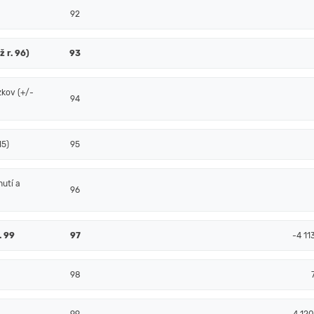
92
ž r. 96)
93
zkov (+/-
94
15)
95
nutí a
96
. 99
97
-4 11
98