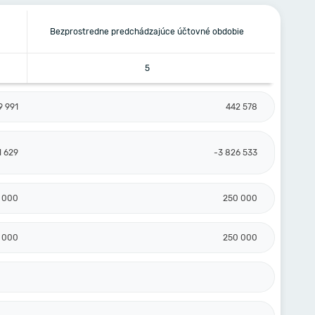
Bezprostredne predchádzajúce účtovné obdobie
5
9 991
442 578
1 629
-3 826 533
 000
250 000
 000
250 000