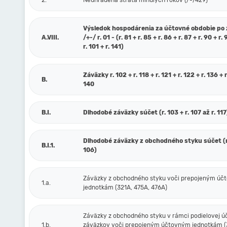
2.
Neuhradená strata minulých rokov (/-/429)
Výsledok hospodárenia za účtovné obdobie po
A.VIII.
/+-/ r. 01 - (r. 81 + r. 85 + r. 86 + r. 87 + r. 90 + r. 
r. 101 + r. 141)
Záväzky r. 102 + r. 118 + r. 121 + r. 122 + r. 136 + r
B.
140
B.I.
Dlhodobé záväzky súčet (r. 103 + r. 107 až r. 117
Dlhodobé záväzky z obchodného styku súčet (r.
B.I.1.
106)
Záväzky z obchodného styku voči prepojeným ú
1.a.
jednotkám (321A, 475A, 476A)
Záväzky z obchodného styku v rámci podielovej ú
1.b.
záväzkov voči prepojeným účtovným jednotkám (