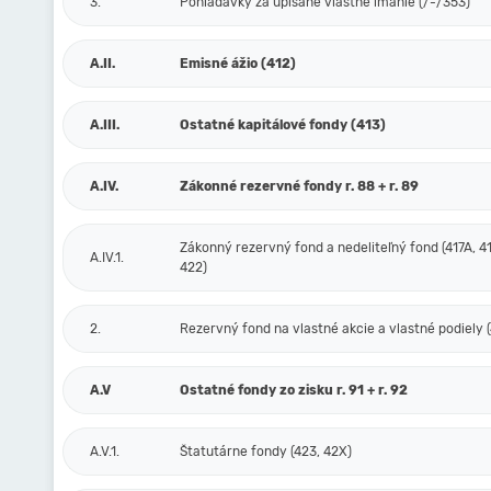
3.
Pohľadávky za upísané vlastné imanie (/-/353)
A.II.
Emisné ážio (412)
A.III.
Ostatné kapitálové fondy (413)
A.IV.
Zákonné rezervné fondy r. 88 + r. 89
Zákonný rezervný fond a nedeliteľný fond (417A, 41
A.IV.1.
422)
2.
Rezervný fond na vlastné akcie a vlastné podiely (
A.V
Ostatné fondy zo zisku r. 91 + r. 92
A.V.1.
Štatutárne fondy (423, 42X)