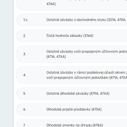
476A)
1.c.
Ostatné záväzky z obchodného styku (321A, 475A,
2.
Čistá hodnota zákazky (316A)
Ostatné záväzky voči prepojeným účtovným jed
3.
(471A, 47XA)
Ostatné záväzky v rámci podielovej účasti okrem
4.
voči prepojeným účtovným jednotkám (471A, 47XA
5.
Ostatné dlhodobé záväzky (479A, 47XA)
6.
Dlhodobé prijaté preddavky (475A)
7.
Dlhodobé zmenky na úhradu (478A)