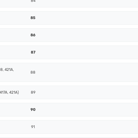
84
85
86
87
8, 421A,
88
417A, 421A)
89
90
91