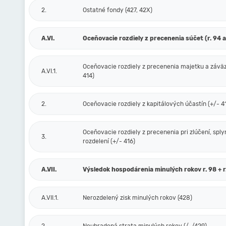
2.
Ostatné fondy (427, 42X)
A.VI.
Oceňovacie rozdiely z precenenia súčet (r. 94 a
Oceňovacie rozdiely z precenenia majetku a závä
A.VI.1.
414)
2.
Oceňovacie rozdiely z kapitálových účastín (+/- 4
Oceňovacie rozdiely z precenenia pri zlúčení, sply
3.
rozdelení (+/- 416)
A.VII.
Výsledok hospodárenia minulých rokov r. 98 + r
A.VII.1.
Nerozdelený zisk minulých rokov (428)