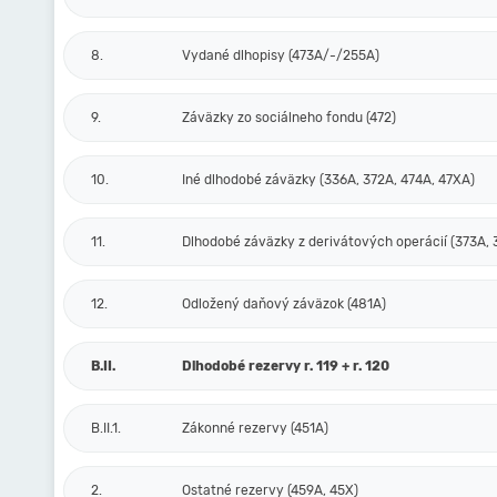
8.
Vydané dlhopisy (473A/-/255A)
9.
Záväzky zo sociálneho fondu (472)
10.
Iné dlhodobé záväzky (336A, 372A, 474A, 47XA)
11.
Dlhodobé záväzky z derivátových operácií (373A, 
12.
Odložený daňový záväzok (481A)
B.II.
Dlhodobé rezervy r. 119 + r. 120
B.II.1.
Zákonné rezervy (451A)
2.
Ostatné rezervy (459A, 45X)