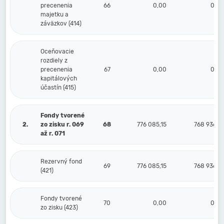
precenenia
66
0,00
0,00
majetku a
záväzkov (414)
Oceňovacie
rozdiely z
precenenia
67
0,00
0,00
kapitálových
účastín (415)
Fondy tvorené
2.
zo zisku r. 069
68
776 085,15
768 936,41
až r. 071
Rezervný fond
69
776 085,15
768 936,41
(421)
Fondy tvorené
70
0,00
0,00
zo zisku (423)