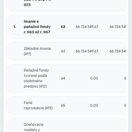
073
Imanie a
1.
peňažné fondy
62
66 724 549,67
66 724 549,67
r. 063 až r. 067
Základné imanie
63
66 724 549,67
66 724 549,67
(411)
Peňažné fondy
tvorené podľa
64
0,00
0,00
osobitného
predpisu (412)
Fond
65
0,00
0,00
reprodukcie (413)
Oceňovacie
rozdiely z