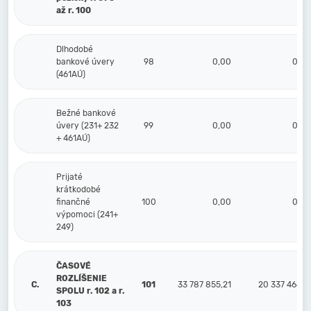
až r. 100
Dlhodobé
bankové úvery
98
0,00
0,00
(461AÚ)
Bežné bankové
úvery (231+ 232
99
0,00
0,00
+ 461AÚ)
Prijaté
krátkodobé
finančné
100
0,00
0,00
výpomoci (241+
249)
ČASOVÉ
ROZLÍŠENIE
C.
101
33 787 855,21
20 337 464,12
SPOLU r. 102 a r.
103