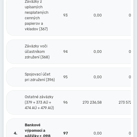
Záväzky z
upísaných
nesplatených
93
0,00
0,00
cenných
papierov a
vkladov (367)
Záväzky voči
účastníkom
94
0,00
0,00
združení (368)
Spojovací účet
95
0,00
0,00
pri združení (396)
Ostatné záväzky
(379 + 373 AÚ +
96
270 236,58
273 572,22
474 AÚ + 479 AÚ)
Bankové
výpomoci a
4.
97
0,00
0,00
pôžičky r. 098