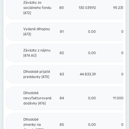
Záväzky zo
sociálneho fondu
80
130 039,92
95 235,36
(472)
Vydané dlhopisy
81
0,00
0,00
(473)
Záväzky z nájmu
82
0,00
0,00
(474 AÚ)
Dlhodobé prijaté
83
44 833,39
0,00
preddavky (475)
Dlhodobé
nevyfakturované
84
0,00
11 000,00
dodávky (476)
Dlhodobé
zmenky na
85
0,00
0,00