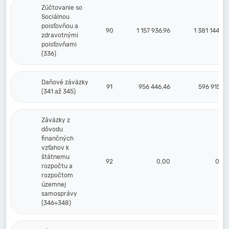
Zúčtovanie so
Sociálnou
poisťovňou a
90
1 157 936,96
1 381 144,88
zdravotnými
poisťovňami
(336)
Daňové záväzky
91
956 446,46
596 915,52
(341 až 345)
Záväzky z
dôvodu
finančných
vzťahov k
štátnemu
92
0,00
0,00
rozpočtu a
rozpočtom
územnej
samosprávy
(346+348)