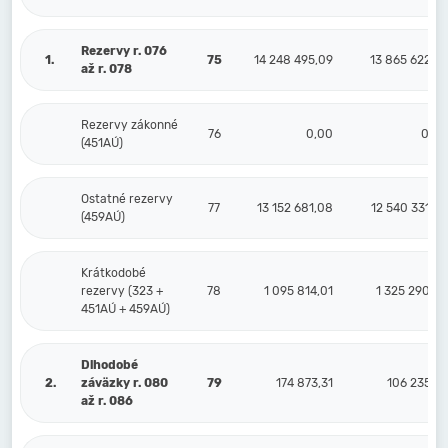
Rezervy r. 076
1.
75
14 248 495,09
13 865 622,70
až r. 078
Rezervy zákonné
76
0,00
0,00
(451AÚ)
Ostatné rezervy
77
13 152 681,08
12 540 331,85
(459AÚ)
Krátkodobé
rezervy (323 +
78
1 095 814,01
1 325 290,85
451AÚ + 459AÚ)
Dlhodobé
2.
záväzky r. 080
79
174 873,31
106 235,36
až r. 086