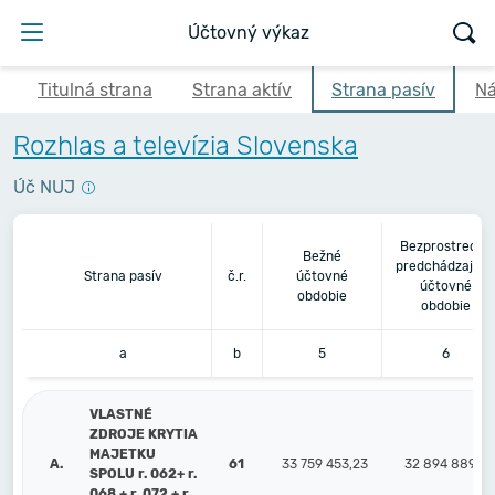
Účtovný výkaz
Titulná strana
Strana aktív
Strana pasív
Ná
Rozhlas a televízia Slovenska
Úč NUJ
Bezprostredne
Bežné
predchádzajúc
Strana pasív
č.r.
účtovné
účtovné
obdobie
obdobie
a
b
5
6
VLASTNÉ
ZDROJE KRYTIA
MAJETKU
A.
61
33 759 453,23
32 894 889,89
SPOLU r. 062+ r.
068 + r. 072 + r.