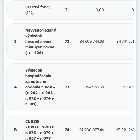
Ostatné fondy
71
0,00
0,00
(427)
Nevysporiadaný
výsledok
3.
hospodárenia
72
-34 605 744,93
-34 741 571,00
minulých rokov
(+; - 428)
Výsledok
hospodárenia
za účtovné
4.
obdobie r. 060 -
73
864 563,34
142 974,81
(r. 062 + r. 068 +
r. 072 + r. 074 +
r. 101)
CUDZIE
ZDROJE SPOLU
B.
74
24 980 037,46
23 821 269,46
r. 075 + r. 079 +
r. 087 + r. 097