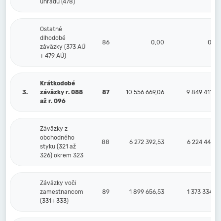
úhradu (478)
Ostatné
dlhodobé
86
0,00
0,00
záväzky (373 AÚ
+ 479 AÚ)
Krátkodobé
3.
záväzky r. 088
87
10 556 669,06
9 849 411,40
až r. 096
Záväzky z
obchodného
88
6 272 392,53
6 224 444,16
styku (321 až
326) okrem 323
Záväzky voči
zamestnancom
89
1 899 656,53
1 373 334,62
(331+ 333)