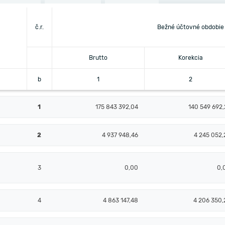
č.r.
Bežné účtovné obdobie
Brutto
Korekcia
b
1
2
1
175 843 392,04
140 549 692,
2
4 937 948,46
4 245 052,
3
0,00
0,
4
4 863 147,48
4 206 350,