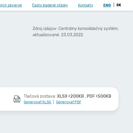
|
SK
ných závierok
Často kladené otázky
Kontakty
ENG
Zdroj údajov: Centrálny konsolidačný systém,
aktualizované: 23.03.2022
Tlačová zostava:
XLSX <200KB
,
PDF <500KB
Generovať XLSX
|
Generovať PDF