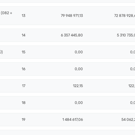
 (082 +
13
79 948 971,13
72 878 928,
14
6 357 445,80
5 310 735,
Ú)
15
0,00
0,
16
0,00
0,
17
122,15
122,
18
0,00
0,
19
1 484 617,06
54 062,