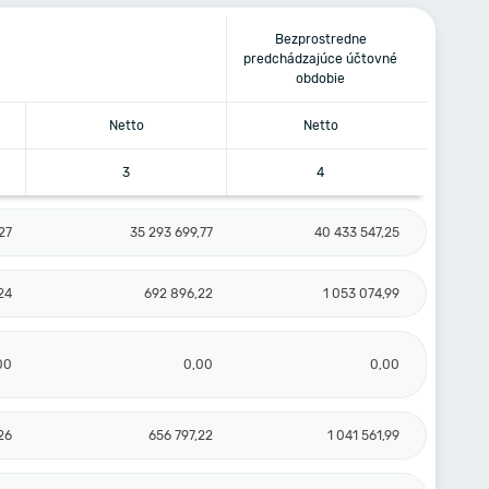
Bezprostredne
predchádzajúce účtovné
obdobie
Netto
Netto
3
4
27
35 293 699,77
40 433 547,25
24
692 896,22
1 053 074,99
00
0,00
0,00
26
656 797,22
1 041 561,99