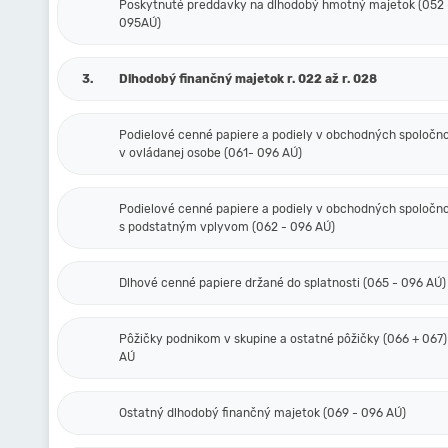
Poskytnuté preddavky na dlhodobý hmotný majetok (052 
095AÚ)
3.
Dlhodobý finančný majetok r. 022 až r. 028
Podielové cenné papiere a podiely v obchodných spoločn
v ovládanej osobe (061- 096 AÚ)
Podielové cenné papiere a podiely v obchodných spoločn
s podstatným vplyvom (062 - 096 AÚ)
Dlhové cenné papiere držané do splatnosti (065 - 096 AÚ)
Pôžičky podnikom v skupine a ostatné pôžičky (066 + 067)
AÚ
Ostatný dlhodobý finančný majetok (069 - 096 AÚ)