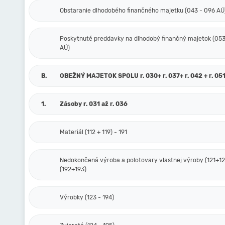
Obstaranie dlhodobého finančného majetku (043 - 096 AÚ
Poskytnuté preddavky na dlhodobý finančný majetok (053
AÚ)
B.
OBEŽNÝ MAJETOK SPOLU r. 030+ r. 037+ r. 042 + r. 05
1.
Zásoby r. 031 až r. 036
Materiál (112 + 119) - 191
Nedokončená výroba a polotovary vlastnej výroby (121+12
(192+193)
Výrobky (123 - 194)