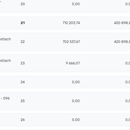
-
20
0,00
0,
21
712 203,74
420 898,
ostiach
22
702 537,67
420 898,
ostiach
23
9 666,07
0,
24
0,00
0,
 - 096
25
0,00
0,
26
0,00
0,