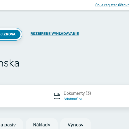
Čo je register účtov
ROZŠÍRENÉ VYHĽADÁVANIE
J ZNOVA
enska
Dokumenty (3)
Stiahnuť
na pasív
Náklady
Výnosy