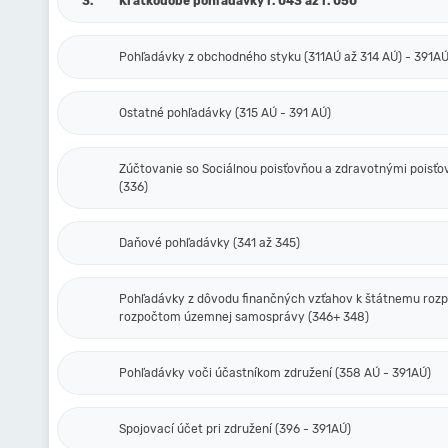
3.
Krátkodobé pohľadávky r. 043 až r. 050
Pohľadávky z obchodného styku (311AÚ až 314 AÚ) - 391A
Ostatné pohľadávky (315 AÚ - 391 AÚ)
Zúčtovanie so Sociálnou poisťovňou a zdravotnými poisť
(336)
Daňové pohľadávky (341 až 345)
Pohľadávky z dôvodu finančných vzťahov k štátnemu rozp
rozpočtom územnej samosprávy (346+ 348)
Pohľadávky voči účastníkom združení (358 AÚ - 391AÚ)
Spojovací účet pri združení (396 - 391AÚ)