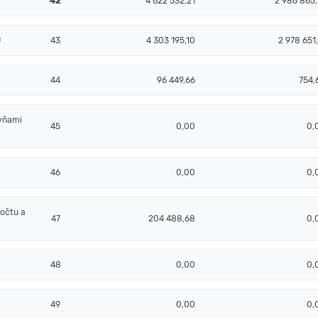
42
4 622 532,21
2 986 865,
Ú
43
4 303 195,10
2 978 651,
44
96 449,66
754,
ovňami
45
0,00
0,
46
0,00
0,
očtu a
47
204 488,68
0,
48
0,00
0,
49
0,00
0,