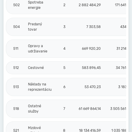
Spotreba
502
2
2 882 484,29
171 641,89
energie
Predaný
504
3
7 303,58
434,90
tovar
Opravy a
511
4
669 920,20
31 214,22
udržiavanie
512
Cestovné
5
583 896,45
34 761,68
Náklady na
513
6
53 470,23
3 183,97
reprezentáciu
Ostatné
518
7
61 669 864,14
3 505 561,60
služby
Mzdové
521
8
18 134 416,59
1 035 188,19