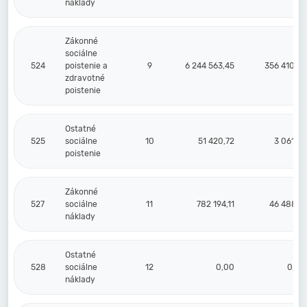
náklady
Zákonné
sociálne
524
poistenie a
9
6 244 563,45
356 410,72
zdravotné
poistenie
Ostatné
525
sociálne
10
51 420,72
3 061,92
poistenie
Zákonné
527
sociálne
11
782 194,11
46 488,17
náklady
Ostatné
528
sociálne
12
0,00
0,00
náklady