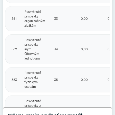
Poskytnuté
príspevky
561
33
0,00
0,00
organizačným
zložkám
Poskytnuté
príspevky
562
iným
34
0,00
0,00
účtovným
jednotkám
Poskytnuté
príspevky
563
35
0,00
0,00
fyzickým
osobám
Poskytnuté
príspevky z
565
podielu
36
0,00
0,00