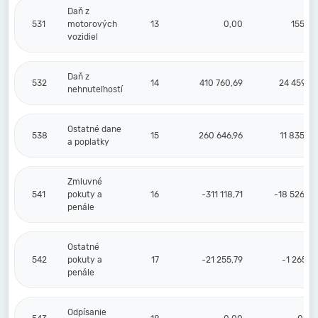
Daň z
531
motorových
13
0,00
155,36
vozidiel
Daň z
532
14
410 760,69
24 459,37
nehnuteľností
Ostatné dane
538
15
260 646,96
11 835,64
a poplatky
Zmluvné
541
pokuty a
16
-311 118,71
-18 526,24
penále
Ostatné
542
pokuty a
17
-21 255,79
-1 265,71
penále
Odpísanie