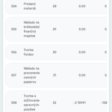
Predaný
554
28
0,00
0,00
materiál
Náklady na
krátkodobý
555
29
0,00
0,00
finančný
majetok
Tvorba
556
30
0,00
0,00
fondov
Náklady na
precenenie
557
31
0,00
0,00
cenných
papierov
Tvorba a
zúčtovanie
558
32
-2 159,91
-128,62
opravných
položiek