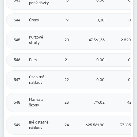
543
18
0,00
0,00
pohľadávky
544
Úroky
19
0,38
0,02
Kurzové
545
20
47 361,33
2 820,20
straty
546
Dary
21
0,00
0,00
Osobitné
547
22
0,00
0,00
náklady
Manká a
548
23
719,02
42,81
škody
Iné ostatné
549
24
625 561,88
37 185,09
náklady