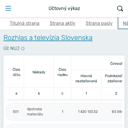
Účtovný výkaz
Titulná strana
Strana aktív
Strana pasív
Ná
Rozhlas a televízia Slovenska
Úč NUJ
Činnosť
Číslo
Číslo
Náklady
účtu
riadku
Hlavná
Podnikateľská
nezdaňovaná
zdaňovaná
a
b
c
1
2
Spotreba
501
1
1 420 133,52
83 084,13
materiálu