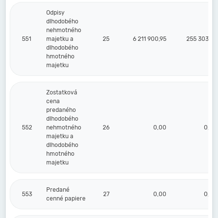
Odpisy
dlhodobého
nehmotného
551
majetku a
25
6 211 900,95
255 303,98
dlhodobého
hmotného
majetku
Zostatková
cena
predaného
dlhodobého
552
nehmotného
26
0,00
0,00
majetku a
dlhodobého
hmotného
majetku
Predané
553
27
0,00
0,00
cenné papiere