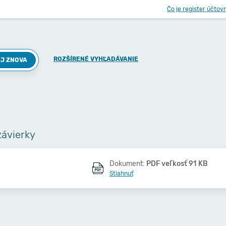
Čo je register účtov
ROZŠÍRENÉ VYHĽADÁVANIE
J ZNOVA
závierky
Dokument:
PDF veľkosť 91 KB
Stiahnuť