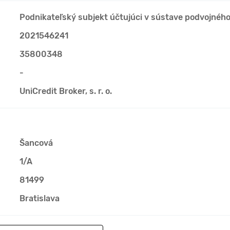
Podnikateľský subjekt účtujúci v sústave podvojnéh
2021546241
35800348
-
UniCredit Broker, s. r. o.
Šancová
1/A
81499
Bratislava